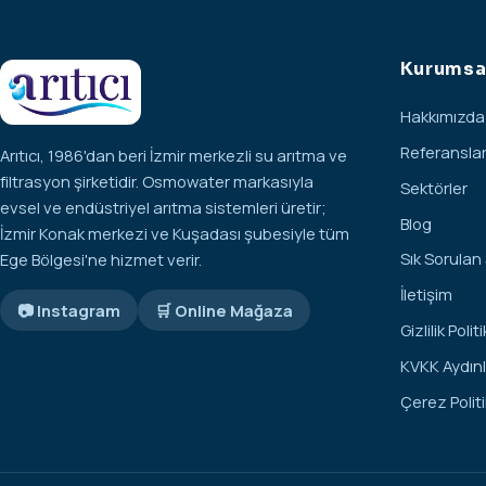
Kurumsa
Hakkımızda
Referansla
Arıtıcı, 1986'dan beri İzmir merkezli su arıtma ve
filtrasyon şirketidir. Osmowater markasıyla
Sektörler
evsel ve endüstriyel arıtma sistemleri üretir;
Blog
İzmir Konak merkezi ve Kuşadası şubesiyle tüm
Sık Sorulan
Ege Bölgesi'ne hizmet verir.
İletişim
📷 Instagram
🛒 Online Mağaza
Gizlilik Polit
KVKK Aydın
Çerez Politi