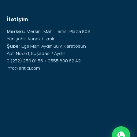
İletişim
Merkez:
Mersinli Mah. Temsil Plaza 80S
Yenişehir, Konak / İzmir
Şube:
Ege Mah. Aydın Bulv. Karatosun
Apt. No:3/1, Kuşadası / Aydın
0 (232) 250 01 56 • 0555 800 62 42
info@aritici.com