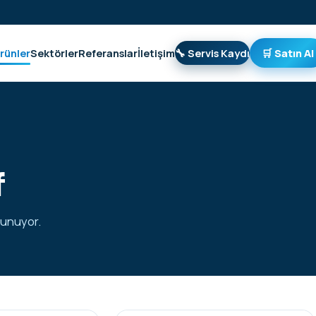
rünler
Sektörler
Referanslar
İletişim
🔧 Servis Kaydı
🛒 Satın Al
f
lunuyor.