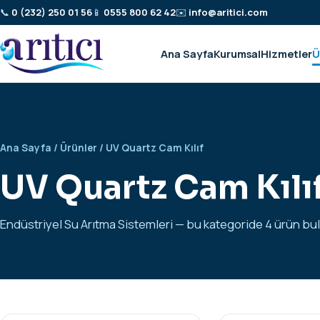
📞
0 (232) 250 01 56
📱
0555 800 62 42
✉️
info@aritici.com
Ana Sayfa
Kurumsal
Hizmetler
Ü
Ana Sayfa
/
Ürünler
/ UV Quartz Cam Kılıf
UV Quartz Cam Kılı
Endüstriyel Su Arıtma Sistemleri — bu kategoride 4 ürün bu