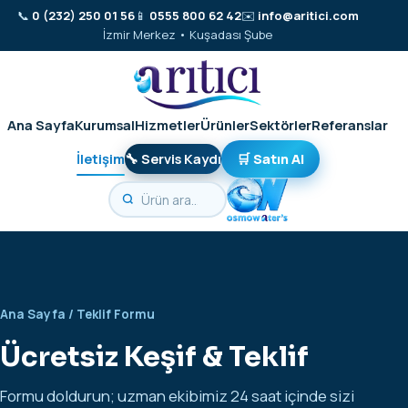
📞
0 (232) 250 01 56
📱
0555 800 62 42
✉️
info@aritici.com
İzmir Merkez • Kuşadası Şube
Ana Sayfa
Kurumsal
Hizmetler
Ürünler
Sektörler
Referanslar
İletişim
🔧 Servis Kaydı
🛒 Satın Al
Ana Sayfa
/ Teklif Formu
Ücretsiz Keşif & Teklif
Formu doldurun; uzman ekibimiz 24 saat içinde sizi