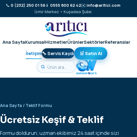
📞
0 (232) 250 01 56
📱
0555 800 62 42
✉️
info@aritici.com
İzmir Merkez • Kuşadası Şube
Ana Sayfa
Kurumsal
Hizmetler
Ürünler
Sektörler
Referanslar
İletişim
🔧 Servis Kaydı
🛒 Satın Al
Ana Sayfa
/ Teklif Formu
Ücretsiz Keşif & Teklif
Formu doldurun; uzman ekibimiz 24 saat içinde sizi