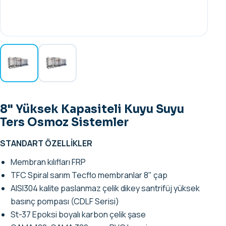
8" Yüksek Kapasiteli Kuyu Suyu
Ters Osmoz Sistemler
STANDART ÖZELLİKLER
Membran kılıfları FRP
TFC Spiral sarım Tecflo membranlar 8" çap
AISI304 kalite paslanmaz çelik dikey santrifüj yüksek
basınç pompası (CDLF Serisi)
St-37 Epoksi boyalı karbon çelik şase