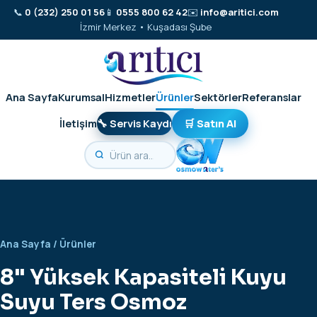
📞
0 (232) 250 01 56
📱
0555 800 62 42
✉️
info@aritici.com
İzmir Merkez • Kuşadası Şube
Ana Sayfa
Kurumsal
Hizmetler
Ürünler
Sektörler
Referanslar
İletişim
🔧 Servis Kaydı
🛒 Satın Al
Ana Sayfa
/
Ürünler
8" Yüksek Kapasiteli Kuyu
Suyu Ters Osmoz