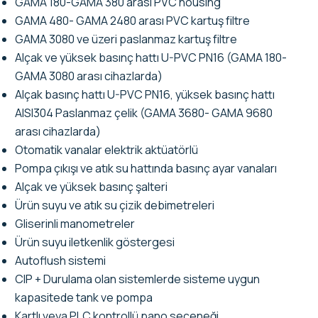
GAMA 180-GAMA 380 arası PVC housing
GAMA 480- GAMA 2480 arası PVC kartuş filtre
GAMA 3080 ve üzeri paslanmaz kartuş filtre
Alçak ve yüksek basınç hattı U-PVC PN16 (GAMA 180-
GAMA 3080 arası cihazlarda)
Alçak basınç hattı U-PVC PN16, yüksek basınç hattı
AISI304 Paslanmaz çelik (GAMA 3680- GAMA 9680
arası cihazlarda)
Otomatik vanalar elektrik aktüatörlü
Pompa çıkışı ve atık su hattında basınç ayar vanaları
Alçak ve yüksek basınç şalteri
Ürün suyu ve atık su çizik debimetreleri
Gliserinli manometreler
Ürün suyu iletkenlik göstergesi
Autoflush sistemi
CIP + Durulama olan sistemlerde sisteme uygun
kapasitede tank ve pompa
Kartlı veya PLC kontrollü pano seçeneği