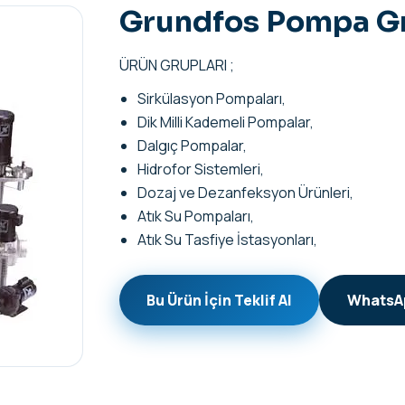
Grundfos Pompa Gr
ÜRÜN GRUPLARI ;
Sirkülasyon Pompaları,
Dik Milli Kademeli Pompalar,
Dalgıç Pompalar,
Hidrofor Sistemleri,
Dozaj ve Dezanfeksyon Ürünleri,
Atık Su Pompaları,
Atık Su Tasfiye İstasyonları,
Bu Ürün İçin Teklif Al
WhatsAp