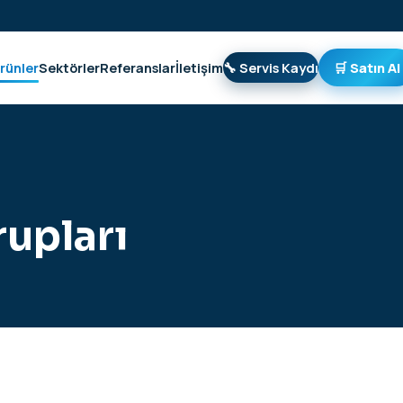
rünler
Sektörler
Referanslar
İletişim
🔧 Servis Kaydı
🛒 Satın Al
upları