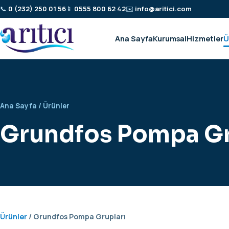
📞
0 (232) 250 01 56
📱
0555 800 62 42
✉️
info@aritici.com
Ana Sayfa
Kurumsal
Hizmetler
Ü
Ana Sayfa
/
Ürünler
Grundfos Pompa Gr
Ürünler
/ Grundfos Pompa Grupları