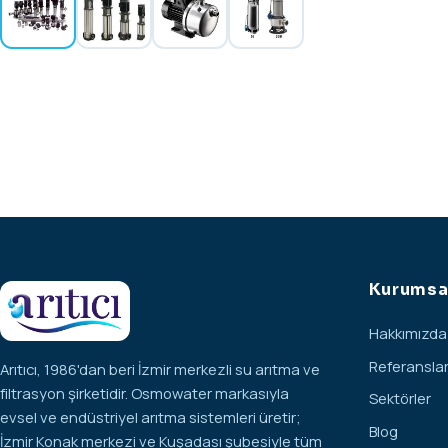
Kurumsa
Hakkımızda
Referansla
Arıtıcı, 1986'dan beri İzmir merkezli su arıtma ve
filtrasyon şirketidir. Osmowater markasıyla
Sektörler
evsel ve endüstriyel arıtma sistemleri üretir;
Blog
İzmir Konak merkezi ve Kuşadası şubesiyle tüm