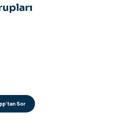
upları
p'tan Sor