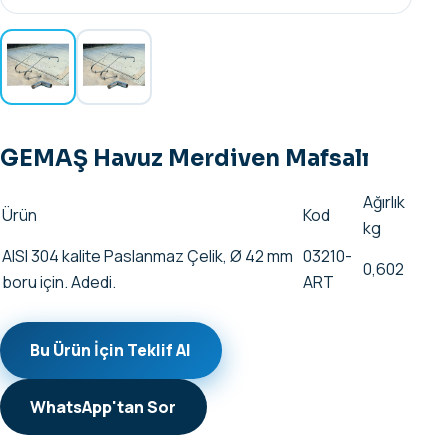
GEMAŞ Havuz Merdiven Mafsalı
Ağırlık
Ürün
Kod
kg
AISI 304 kalite Paslanmaz Çelik, Ø 42 mm
03210-
0,602
boru için. Adedi.
ART
Bu Ürün İçin Teklif Al
WhatsApp'tan Sor