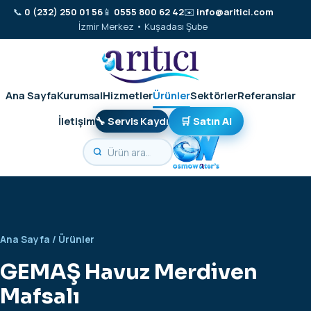
📞
0 (232) 250 01 56
📱
0555 800 62 42
✉️
info@aritici.com
İzmir Merkez • Kuşadası Şube
Ana Sayfa
Kurumsal
Hizmetler
Ürünler
Sektörler
Referanslar
İletişim
🔧 Servis Kaydı
🛒 Satın Al
Ana Sayfa
/
Ürünler
GEMAŞ Havuz Merdiven
Mafsalı