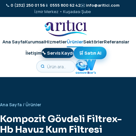
📞
0 (232) 250 01 56
📱
0555 800 62 42
✉️
info@aritici.com
İzmir Merkez • Kuşadası Şube
Ana Sayfa
Kurumsal
Hizmetler
Ürünler
Sektörler
Referanslar
İletişim
🔧 Servis Kaydı
🛒 Satın Al
Ana Sayfa
/
Ürünler
Kompozit Gövdeli Filtrex-
Hb Havuz Kum Filtresi