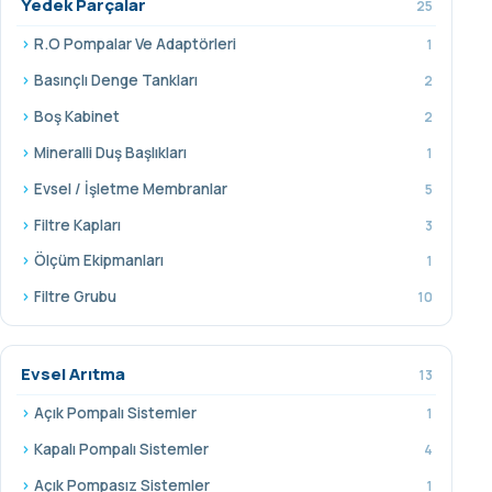
Yedek Parçalar
25
R.O Pompalar Ve Adaptörleri
1
Basınçlı Denge Tankları
2
Boş Kabinet
2
Mineralli Duş Başlıkları
1
Evsel / İşletme Membranlar
5
Filtre Kapları
3
Ölçüm Ekipmanları
1
Filtre Grubu
10
Evsel Arıtma
13
Açık Pompalı Sistemler
1
Kapalı Pompalı Sistemler
4
Açık Pompasız Sistemler
1