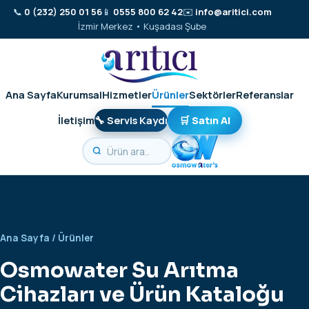
📞
0 (232) 250 01 56
📱
0555 800 62 42
✉️
info@aritici.com
İzmir Merkez • Kuşadası Şube
Ana Sayfa
Kurumsal
Hizmetler
Ürünler
Sektörler
Referanslar
İletişim
🔧 Servis Kaydı
🛒 Satın Al
Ana Sayfa
/ Ürünler
Osmowater Su Arıtma
Cihazları ve Ürün Kataloğu