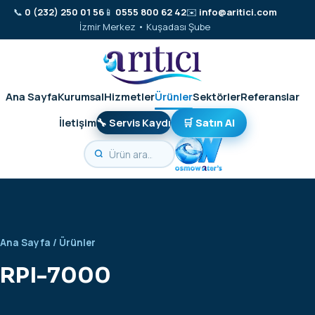
📞
0 (232) 250 01 56
📱
0555 800 62 42
✉️
info@aritici.com
İzmir Merkez • Kuşadası Şube
Ana Sayfa
Kurumsal
Hizmetler
Ürünler
Sektörler
Referanslar
İletişim
🔧 Servis Kaydı
🛒 Satın Al
Ana Sayfa
/
Ürünler
RPI-7000