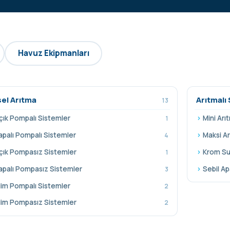
Havuz Ekipmanları
sel Arıtma
Arıtmalı 
13
çık Pompalı Sistemler
Mini Arıt
1
apalı Pompalı Sistemler
Maksi Ar
4
çık Pompasız Sistemler
Krom Su 
1
apalı Pompasız Sistemler
Sebil Ap
3
lim Pompalı Sistemler
2
lim Pompasız Sistemler
2