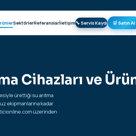
rünler
Sektörler
Referanslar
İletişim
🔧 Servis Kaydı
🛒 Satın Al
a Cihazları ve Ürü
siyle ürettiği su arıtma
vuz ekipmanlarına kadar
iticionline.com
üzerinden