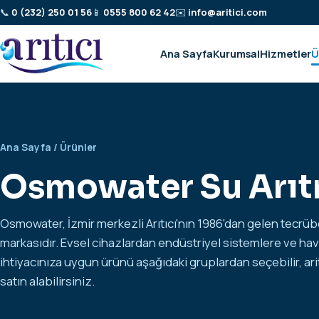
📞
0 (232) 250 01 56
📱
0555 800 62 42
✉️
info@aritici.com
Ana Sayfa
Kurumsal
Hizmetler
Ü
Ana Sayfa
/ Ürünler
Osmowater Su Arıtm
Osmowater, İzmir merkezli Arıtıcı'nın 1986'dan gelen tecrübe
markasıdır. Evsel cihazlardan endüstriyel sistemlere ve ha
ihtiyacınıza uygun ürünü aşağıdaki gruplardan seçebilir,
ar
satın alabilirsiniz.