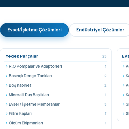
Evsel/İşletme Çözümleri
Endüstriyel Çözümler
Yedek Parçalar
Ev
25
R.O Pompalar Ve Adaptörleri
A
1
Basınçlı Denge Tankları
K
2
Boş Kabinet
A
2
Mineralli Duş Başlıkları
K
1
Evsel / İşletme Membranlar
S
5
Filtre Kapları
S
3
Ölçüm Ekipmanları
1