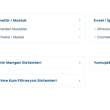
matür / Musluk
Evsel / 
7
tandart Musluklar
Ultraviy
1
rmatür / Musluk
Ozonlam
1
mir Mangan Sistemleri
Yumuşat
3
etme Kum Filtrasyon Sistemleri
4