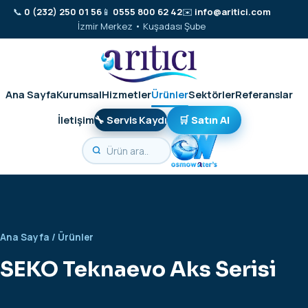
📞
0 (232) 250 01 56
📱
0555 800 62 42
✉️
info@aritici.com
İzmir Merkez • Kuşadası Şube
Ana Sayfa
Kurumsal
Hizmetler
Ürünler
Sektörler
Referanslar
İletişim
🔧 Servis Kaydı
🛒 Satın Al
Ana Sayfa
/
Ürünler
SEKO Teknaevo Aks Serisi