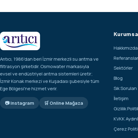
Kurumsa
Hakkımızda
Referansla
Arıtıcı, 1986'dan beri İzmir merkezli su arıtma ve
filtrasyon şirketidir. Osmowater markasıyla
Sektörler
evsel ve endüstriyel arıtma sistemleri üretir;
Blog
İzmir Konak merkezi ve Kuşadası şubesiyle tüm
Sık Sorulan
Ege Bölgesi'ne hizmet verir.
İletişim
📷 Instagram
🛒 Online Mağaza
Gizlilik Polit
KVKK Aydın
Çerez Politi