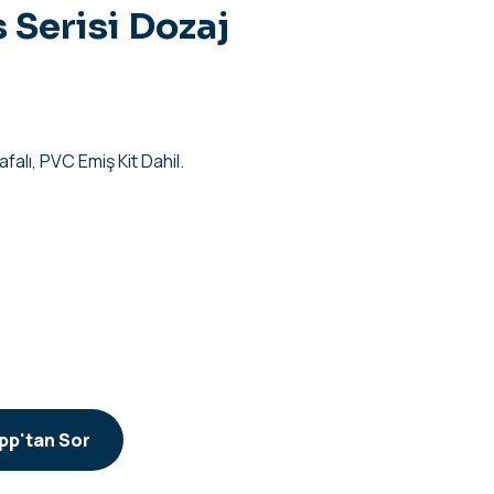
Serisi Dozaj
falı, PVC Emiş Kit Dahil.
p'tan Sor