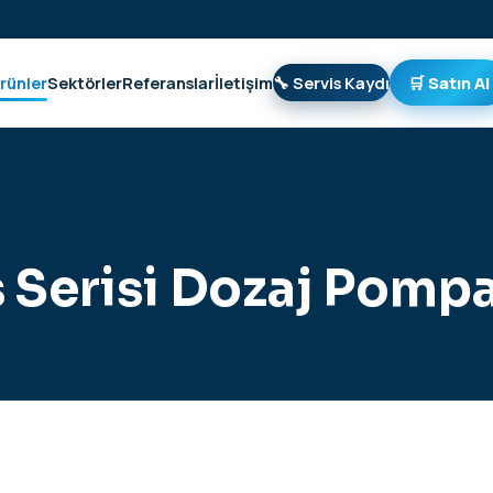
rünler
Sektörler
Referanslar
İletişim
🔧 Servis Kaydı
🛒 Satın Al
Serisi Dozaj Pompa