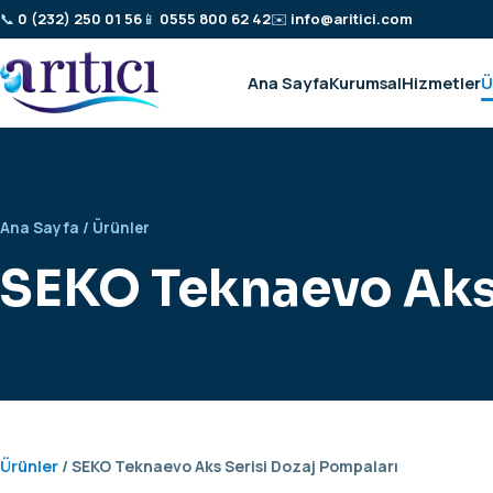
📞
0 (232) 250 01 56
📱
0555 800 62 42
✉️
info@aritici.com
Ana Sayfa
Kurumsal
Hizmetler
Ü
Ana Sayfa
/
Ürünler
SEKO Teknaevo Aks 
Ürünler
/ SEKO Teknaevo Aks Serisi Dozaj Pompaları