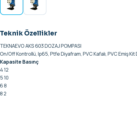
Teknik Özellikler
TEKNAEVO AKS 603 DOZAJ POMPASI
On/Off Kontrollü, lp65, Ptfe Diyafram, PVC Kafalı, PVC Emiş Kit 
Kapasite
Basınç
4 12
5 10
6 8
8 2