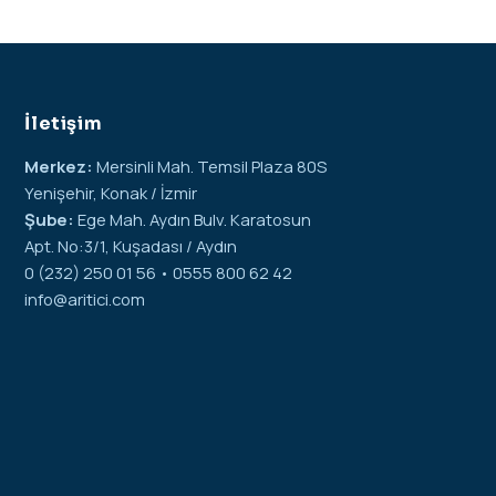
İletişim
Merkez:
Mersinli Mah. Temsil Plaza 80S
Yenişehir, Konak / İzmir
Şube:
Ege Mah. Aydın Bulv. Karatosun
Apt. No:3/1, Kuşadası / Aydın
0 (232) 250 01 56 • 0555 800 62 42
info@aritici.com