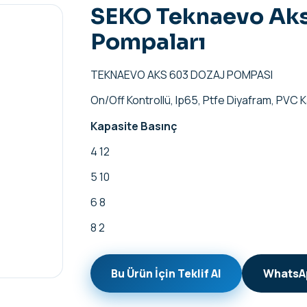
SEKO Teknaevo Aks 
Pompaları
TEKNAEVO AKS 603 DOZAJ POMPASI
On/Off Kontrollü, lp65, Ptfe Diyafram, PVC Ka
Kapasite
Basınç
4 12
5 10
6 8
8 2
Bu Ürün İçin Teklif Al
WhatsAp