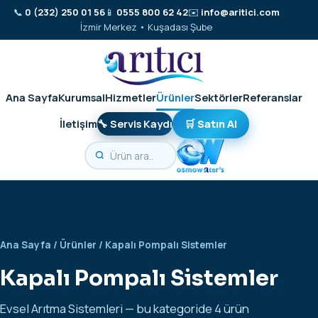
📞
0 (232) 250 01 56
📱
0555 800 62 42
✉️
info@aritici.com
İzmir Merkez • Kuşadası Şube
Ana Sayfa
Kurumsal
Hizmetler
Ürünler
Sektörler
Referanslar
İletişim
🔧 Servis Kaydı
🛒 Satın Al
Ana Sayfa
/
Ürünler
/ Kapalı Pompalı Sistemler
Kapalı Pompalı Sistemler
Evsel Arıtma Sistemleri — bu kategoride 4 ürün