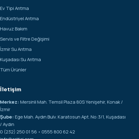
Ev Tipi Arıtma
Endüstriyel Arıtma
Havuz Bakım
Servis ve Filtre Değişimi
İzmir Su Arıtma
Kuşadası Su Arıtma
Tüm Ürünler
İletişim
Merkez:
Mersinli Mah. Temsil Plaza 80S Yenişehir, Konak /
İzmir
Şube:
Ege Mah. Aydın Bulv. Karatosun Apt. No:3/1, Kuşadası
/ Aydın
0 (232) 250 01 56 • 0555 800 62 42
info@aritici.com