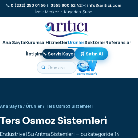
📞
0 (232) 250 01 56
📱
0555 800 62 42
✉️
info@aritici.com
İzmir Merkez • Kuşadası Şube
Ana Sayfa
Kurumsal
Hizmetler
Ürünler
Sektörler
Referanslar
İletişim
🔧 Servis Kaydı
🛒 Satın Al
Ana Sayfa
/
Ürünler
/ Ters Osmoz Sistemleri
Ters Osmoz Sistemleri
Endüstriyel Su Arıtma Sistemleri — bu kategoride 14